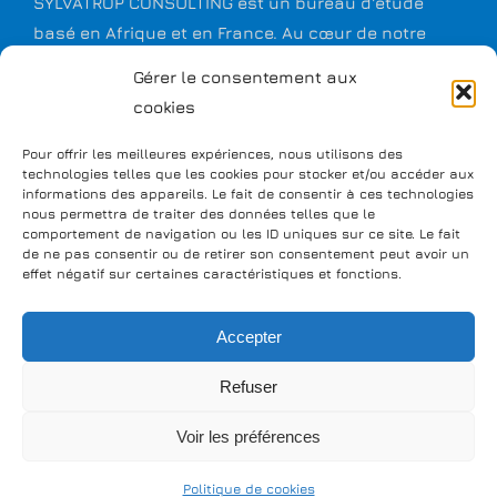
SYLVATROP CONSULTING est un bureau d'étude
basé en Afrique et en France. Au cœur de notre
métier : l’environnement et le développement rural
Gérer le consentement aux
et communautaire.
cookies
Pour offrir les meilleures expériences, nous utilisons des
CONTACTEZ-NOUS DÈS MAINTENANT
technologies telles que les cookies pour stocker et/ou accéder aux
informations des appareils. Le fait de consentir à ces technologies
nous permettra de traiter des données telles que le
comportement de navigation ou les ID uniques sur ce site. Le fait
de ne pas consentir ou de retirer son consentement peut avoir un
REPRÉSENTATIONS : BURKINA FASO, MALI, CONGO,
effet négatif sur certaines caractéristiques et fonctions.
MADAGASCAR.
Accepter
Refuser
Voir les préférences
COPYRIGHT 2012 - 2023 || SYLVATROP CONSULTING SARL || Tous droits réservés.
Politique de cookies
||
Mentions légales