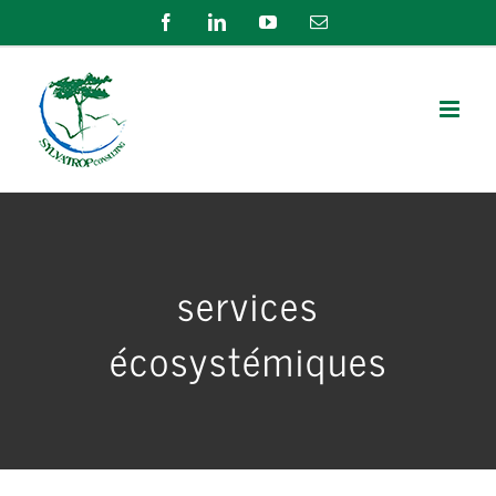
Passer
Facebook
LinkedIn
YouTube
Email
au
contenu
services
écosystémiques