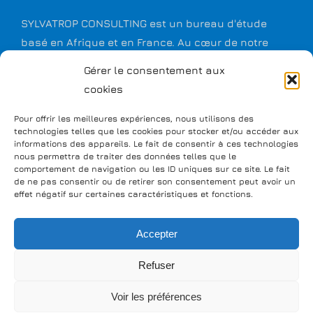
SYLVATROP CONSULTING est un bureau d'étude
basé en Afrique et en France. Au cœur de notre
métier : l’environnement et le développement rural
Gérer le consentement aux
et communautaire.
cookies
Pour offrir les meilleures expériences, nous utilisons des
CONTACTEZ-NOUS DÈS MAINTENANT
technologies telles que les cookies pour stocker et/ou accéder aux
informations des appareils. Le fait de consentir à ces technologies
nous permettra de traiter des données telles que le
comportement de navigation ou les ID uniques sur ce site. Le fait
de ne pas consentir ou de retirer son consentement peut avoir un
REPRÉSENTATIONS : BURKINA FASO, MALI, CONGO,
effet négatif sur certaines caractéristiques et fonctions.
MADAGASCAR.
Accepter
Refuser
Voir les préférences